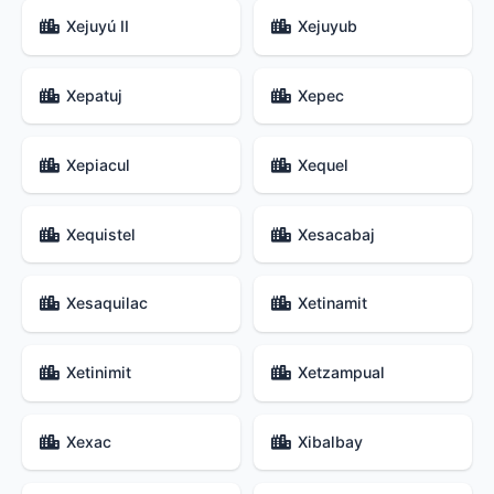
Xejuyú II
Xejuyub
Xepatuj
Xepec
Xepiacul
Xequel
Xequistel
Xesacabaj
Xesaquilac
Xetinamit
Xetinimit
Xetzampual
Xexac
Xibalbay