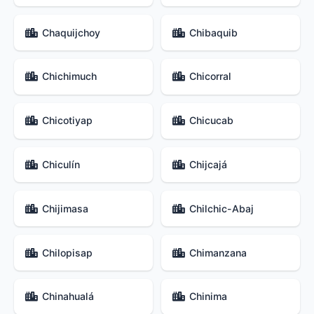
Chaquijchoy
Chibaquib
Chichimuch
Chicorral
Chicotiyap
Chicucab
Chiculín
Chijcajá
Chijimasa
Chilchic-Abaj
Chilopisap
Chimanzana
Chinahualá
Chinima