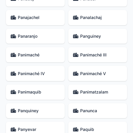
Panajachel
Panalachaj
Panaranjo
Panguiney
Panimaché
Panimaché III
Panimaché IV
Panimaché V
Panimaquib
Panimatzalam
Panquiney
Panunca
Panyevar
Paquib