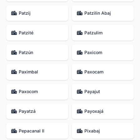
Patzij
Patzilin Abaj
Patzité
Patzulim
Patzún
Paxicom
Paximbal
Paxocam
Paxocom
Payajut
Payatzá
Payoxajá
Pepacanal II
Pixabaj