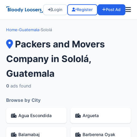
Login
Register
Post Ad
Home
›
Guatemala
›
Sololá
Packers and Movers
Company in Sololá,
Guatemala
0
ads found
Browse by City
Agua Escondida
Argueta
Balamabaj
Barberena Oyak