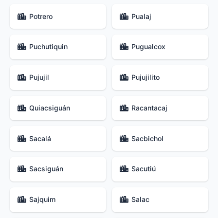
Potrero
Pualaj
Puchutiquin
Pugualcox
Pujujil
Pujujilito
Quiacsiguán
Racantacaj
Sacalá
Sacbichol
Sacsiguán
Sacutiú
Sajquim
Salac