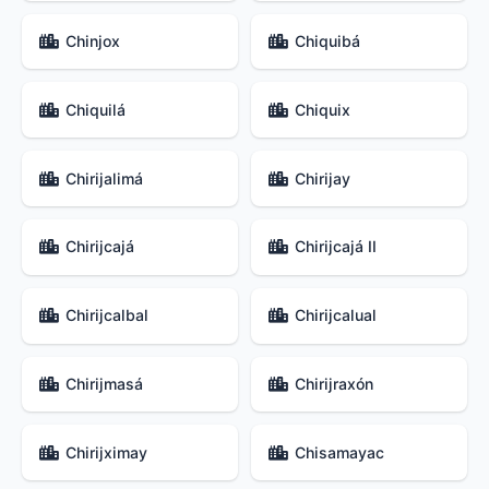
Chinjox
Chiquibá
Chiquilá
Chiquix
Chirijalimá
Chirijay
Chirijcajá
Chirijcajá II
Chirijcalbal
Chirijcalual
Chirijmasá
Chirijraxón
Chirijximay
Chisamayac