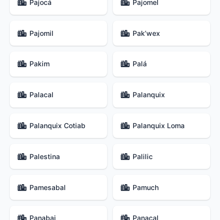
Pajocá
Pajomel
Pajomil
Pak’wex
Pakim
Palá
Palacal
Palanquix
Palanquix Cotiab
Palanquix Loma
Palestina
Palilic
Pamesabal
Pamuch
Panabaj
Panacal