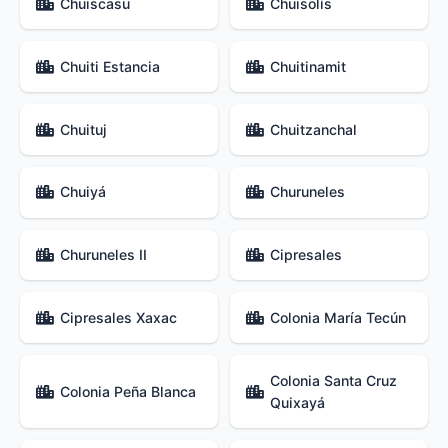
Chuiscasu
Chuisolís
Chuiti Estancia
Chuitinamit
Chuituj
Chuitzanchal
Chuiyá
Churuneles
Churuneles II
Cipresales
Cipresales Xaxac
Colonia María Tecún
Colonia Santa Cruz
Colonia Peña Blanca
Quixayá