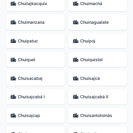
Chuilajkacquix
Chuimachá
Chuimanzana
Chuinagualate
Chuipatuc
Chuipoj
Chuiquel
Chuiquistel
Chuisacabaj
Chuisajcá
Chuisajcabá I
Chuisajcabá II
Chuisajcap
Chuisantotomás