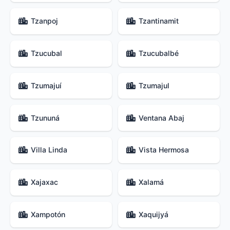
Tzanpoj
Tzantinamit
Tzucubal
Tzucubalbé
Tzumajuí
Tzumajul
Tzununá
Ventana Abaj
Villa Linda
Vista Hermosa
Xajaxac
Xalamá
Xampotón
Xaquijyá