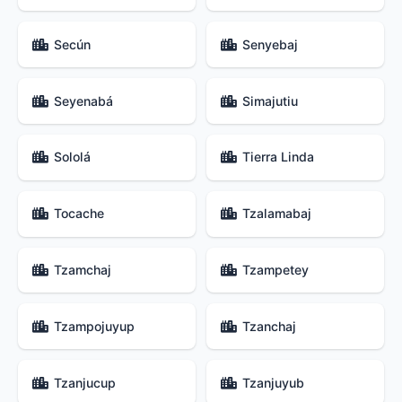
Secún
Senyebaj
Seyenabá
Simajutiu
Sololá
Tierra Linda
Tocache
Tzalamabaj
Tzamchaj
Tzampetey
Tzampojuyup
Tzanchaj
Tzanjucup
Tzanjuyub