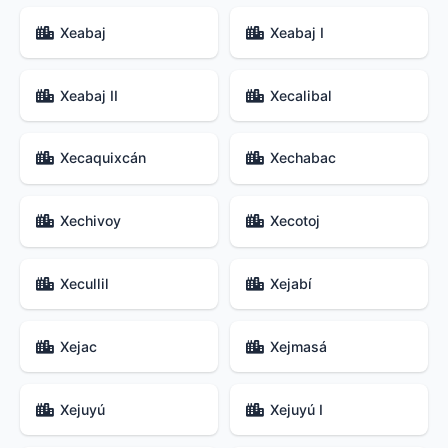
Xeabaj
Xeabaj I
Xeabaj II
Xecalibal
Xecaquixcán
Xechabac
Xechivoy
Xecotoj
Xecullil
Xejabí
Xejac
Xejmasá
Xejuyú
Xejuyú I